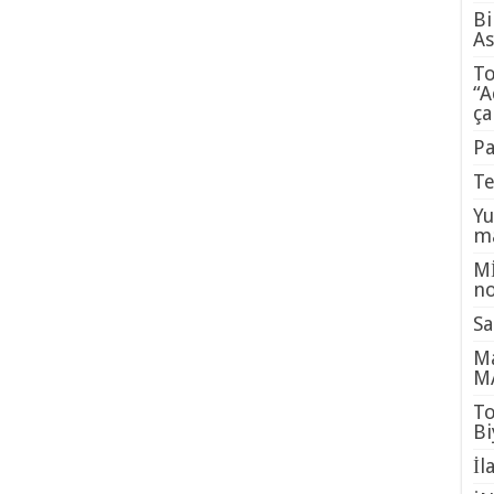
Bi
A
To
“A
ça
Pa
Te
Yu
ma
Mİ
no
Sa
Ma
M
To
Bi
İl