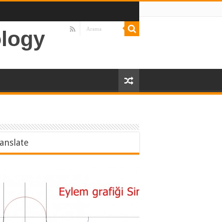
ology
anslate