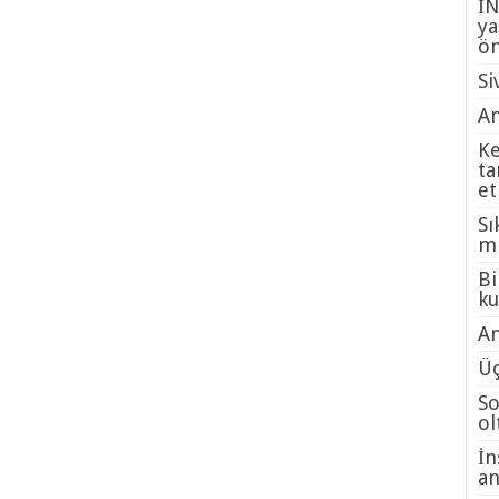
İ
ya
ö
Si
An
Ke
ta
et
Sı
mı
Bi
ku
An
Üç
So
ol
İn
a