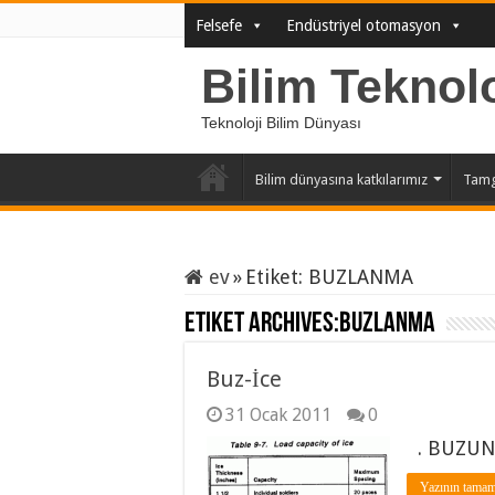
Felsefe
Endüstriyel otomasyon
Bilim Teknol
Teknoloji Bilim Dünyası
Bilim dünyasına katkılarımız
Tam
ev
»
Etiket:
BUZLANMA
Etiket Archives:
BUZLANMA
Buz-İce
31 Ocak 2011
0
. BUZUN
Yazının tamam