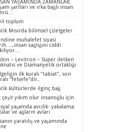
NSAN YAŞAMINDA ZAMANLAR;
şam şartları ve ırka bağlı insan
mrü…
vil toplum
tik Mısırda bilimsel çizelgeler
ndine muhalefet siyasi
rih…..insan sağlığını ciddi
kiliyor…
klon – Levitron – Süper iletken
knatıs ve Diamanyetik ortaklığı
lgeliğin ilk kuralı “tabiat”, son
ralı “felsefe”dir..
tik kültürlerde ilginç bağ
 çeşit yıkım olur insanoğlu için
syal yaşamda avcılık- yakalama;
talar ve ağların avları
sanın yaratılış ve yaşamında
nne