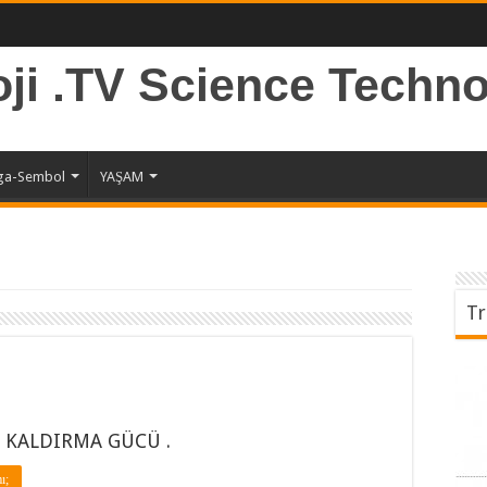
oji .TV Science Techn
ga-Sembol
YAŞAM
Tr
 KALDIRMA GÜCÜ .
ı;