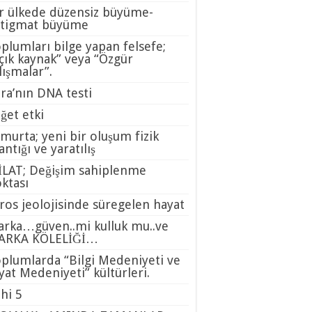
r ülkede düzensiz büyüme-
stigmat büyüme
plumları bilge yapan felsefe;
çık kaynak” veya “Özgür
lışmalar”.
ra’nın DNA testi
ğet etki
murta; yeni bir oluşum fizik
ntığı ve yaratılış
LAT; Değişim sahiplenme
ktası
ros jeolojisinde süregelen hayat
rka…güven..mi kulluk mu..ve
ARKA KÖLELİĞİ…
plumlarda “Bilgi Medeniyeti ve
yat Medeniyeti” kültürleri.
ahi 5