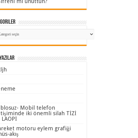
Şifreni mi unuttun?
goriler
tegoriler
Yazılar
ljh
1
eneme
blosuz- Mobil telefon
etişiminde iki önemli silah TİZİ
 LAOPİ
reket motoru eylem grafiği
nüs-akış